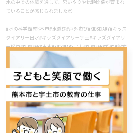
水の中での体験を通して、思いやりや信頼関係が育まれ
ていることが感じられました😌
#水の科学館#熊本市#水遊び#戸外遊び#KIDSDIARY#キッズ
ダイアリー出水#キッズダイアリー宇土#キッズダイアリ
ー松原#KIDSDIARY出水#KIDSDIARY宇土#KIDSDIARY松原#熊本
#宇土#宇土市#熊本市#放課後等デイサービス#放デイ#小
学生#中学生#高校生#子ども#療育#ダウン症#自閉症
#ADHD#LD
< 前のページ
一覧に戻る
次のページ >