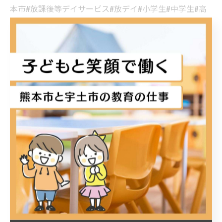
本市#放課後等デイサービス#放デイ#小学生#中学生#高
校生#子ども#療育#ダウン症#自閉症#ADHD
< 前のページ
一覧に戻る
次のページ >
関連タグ
#宇土市
#熊本市
#放課後等デイサービス