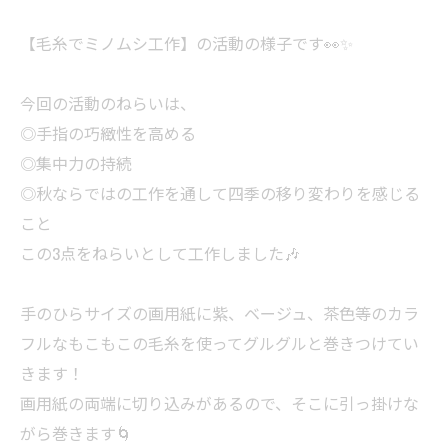
【毛糸でミノムシ工作】の活動の様子です👀✨
今回の活動のねらいは、
◎手指の巧緻性を高める
◎集中力の持続
◎秋ならではの工作を通して四季の移り変わりを感じる
こと
この3点をねらいとして工作しました🎶
手のひらサイズの画用紙に紫、ベージュ、茶色等のカラ
フルなもこもこの毛糸を使ってグルグルと巻きつけてい
きます！
画用紙の両端に切り込みがあるので、そこに引っ掛けな
がら巻きます🌀