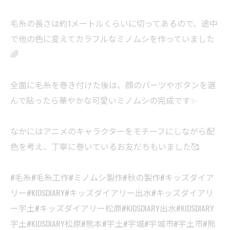
毛糸の長さは約1メートルくらいに切ってあるので、途中
で他の色に変えてカラフルなミノムシを作っていました
🌈
全面に毛糸を巻き付けた後は、顔のパーツやボタンを選
んで貼ったら華やかな可愛いミノムシの完成です✨
なかにはアニメのキャラクターをモチーフにしながら配
色を考え、丁寧に巻いているお友だちもいました🥰
#毛糸#毛糸工作#ミノムシ製作#秋の製作#キッズダイア
リー#KIDSDIARY#キッズダイアリー出水#キッズダイアリ
ー宇土#キッズダイアリー松原#KIDSDIARY出水#KIDSDIARY
宇土#KIDSDIARY松原#熊本#宇土#宇城#宇城市#宇土市#熊