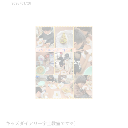
2026/01/28
キッズダイアリー宇土教室です‎𖤐 ̖́-‬