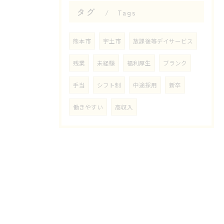
タグ
Tags
熊本市
宇土市
放課後等デイサービス
残業
未経験
福利厚生
ブランク
手当
シフト制
中途採用
新卒
働きやすい
高収入