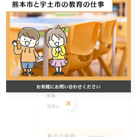
< 前のページ
一覧に戻る
次のページ >
カテゴリー
Categories
全てのカテゴリー
正社員
パート
熊本市の放課後等デイサービス
お気軽にお問い合わせください
転職
お気軽にお問い合わせください
保育士
最近の投稿
Recent