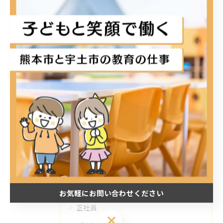
KIDSDIARY出水KIDSDIARY宇土KIDSDIARY松原熊本宇土宇土市
熊本市放課後等デイサービス放デイ小学生中学生高校生
子ども療育ダウン症自閉症ADHDLD
< 前のページ
一覧に戻る
次のページ >
カテゴリー
Categories
全てのカテゴリー
お気軽にお問い合わせください
正社員
お気軽にお問い合わせください