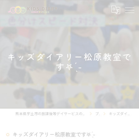
キッズダイアリー松原教室で
す‎𖤐 ̖́-‬
熊本県宇土市の放課後等デイサービスの求人なら放課後等デイサービスKIDS DIARY キッズ・ダイアリー
ブログ
キッズダイアリー松原教室です‎𖤐 ̖́-‬
キッズダイアリー松原教室です‎𖤐 ̖́-‬