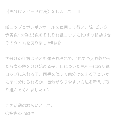
《色分けスピード対決》をしました！🙆‍♀️
紙コップとポンポンボールを使用して行い、緑･ピンク･
赤黄色･水色の5色をそれぞれ紙コップに1つずつ移動させ
そのタイムを測りました!!👍👍
色分けの仕方は子ども達それぞれで、1色ずつ入れ終わっ
たら次の色を分け始める子、目についた色を手に取り紙
コップに入れる子、両手を使って色分けをする子といか
に早く分けられるか、自分がやりやすい方法を考えて取
り組んでくれました🤲´-
この活動のねらいとして、
〇指先の巧緻性