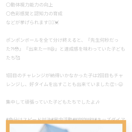
〇動体視力能力の向上
〇色彩感覚と認知力の育成
などが挙げられます🙋‍♀️💓
ポンポンボールを全て分け終えると、『先生何秒だっ
た?!😳』『出来たー!!😆』と達成感を味わっていた子ども
たち🥰
1回目のチャレンジが納得いかなかった子は2回目もチャ
レンジし、好タイムを出すことも出来ていました👏✨️😆
集中して頑張っていた子どもたちでしたよ🎶
#色分けスピード対決#室内活動#KIDSDIARY#キッズダイア
リー出水#キッズダイアリー宇土キッズダイアリー松原