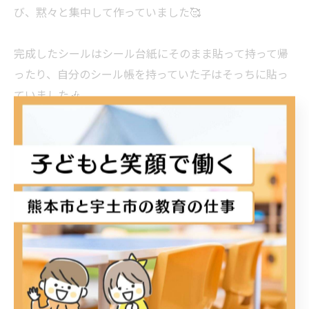
び、黙々と集中して作っていました🥰
完成したシールはシール台紙にそのまま貼って持って帰
ったり、自分のシール帳を持っていた子はそっちに貼っ
ていました🎶
さっそくシール交換をしている子もいましたよ💕
今度は違うシール作りにもチャレンジしましょう💓💓
#ぷっくりシール作り#工作活動#KIDSDIARY#キッズダイア
リー出水#キッズダイアリー宇土キッズダイアリー松原
KIDSDIARY出水KIDSDIARY宇土KIDSDIARY松原熊本宇土宇土市
熊本市放課後等デイサービス放デイ小学生中学生高校生
子ども療育ダウン症自閉症ADHDLD