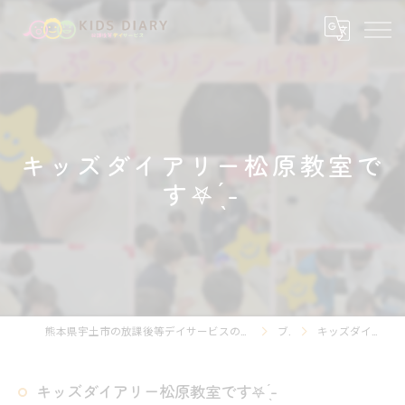
キッズダイアリー松原教室で
す‎𖤐 ̖́-‬
熊本県宇土市の放課後等デイサービスの求人なら放課後等デイサービスKIDS DIARY キッズ・ダイアリー
ブログ
キッズダイアリー松原教室です‎𖤐 ̖́-‬
キッズダイアリー松原教室です‎𖤐 ̖́-‬