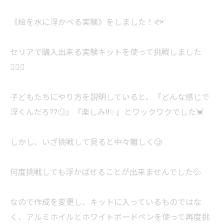
《絵を水に浮かべる実験》をしました！🐟
セリアで購入出来る実験キットを使って挑戦しました
🙆‍♀️✨️
子どもたちにやり方を説明していると、『どんな感じで
浮くんだろ??🙄』『楽しみ!!✨️』とワックワクでした💓
しかし、いざ挑戦して見ると中々難しく🥲
何度挑戦しても浮かばせることが出来ませんでした💦
なので作成を変更し、キットに入っているものではな
く、アルミホイルとホワイトボードペンを使って再度挑