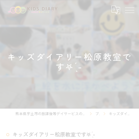
キッズダイアリー松原教室で
す‎𖤐 ̖́-‬
熊本県宇土市の放課後等デイサービスの求人なら放課後等デイサービスKIDS DIARY キッズ・ダイアリー
ブログ
キッズダイアリー松原教室です‎𖤐 ̖́-‬
キッズダイアリー松原教室です‎𖤐 ̖́-‬