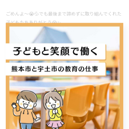
ごめんよ〜😭💦でも最後まで諦めずに取り組んでくれた
子どもたちありがとう😭✨️
次こそは上手くいくように材料も変えて挑戦したいと思
います🔥🔥
#絵を水に浮かべよう#工作活動#KIDSDIARY#キッズダイア
リー宇土#キッズダイアリー松原KIDSDIARY宇土KIDSDIARY
松原熊本宇土宇土市熊本市放課後等デイサービス放デイ
小学生中学生高校生子ども療育ダウン症自閉症ADHDLD