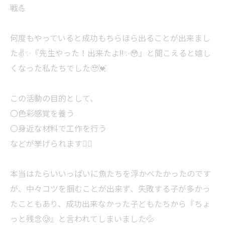
戦💪
何度もやっていると成功もちらほら出ることが出来まし
た✌️✨️『先生やった！出来たよ!!✨️😳』と聞こえると嬉し
くなった私たちでした🥹💓
この活動の目的として、
〇色彩感覚を養う
〇身近な材料で工作を行う
などが挙げられます🙋‍♀️
本当はたらいいっぱいに魚たちを浮かべたかったのです
が、中々コツを掴むことが出来ず、失敗する子が多かっ
たこともあり、成功出来なかった子どもたちから『ちょ
っと残念🥲』と言われてしまいました💦