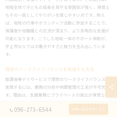
地域全体で子どもの成長を見守る雰囲気が強く、保育士
もその一員としてやりがいを感じやすい点です。例え
ば、地域の行事やボランティア活動に参加することで、
保護者や他職種との交流が深まり、より多角的な支援が
可能となります。こうした地域一体のサポート体制が、
宇土市ならではの働きやすさと魅力を生み出していま
す。
理想のワークライフバランスを実現する方法
放課後等デイサービスで理想のワークライフバランスを
実現するには、業務の分担や時間管理の工夫が不可欠で
す。理由は、支援業務とプライベートの両立が保育士の
モチベーション維持につながるからです。具体的には、
096-273-6544
お問い合わせはこちら
シフト制の導入や定期的な業務見直し、職員同士のフォ