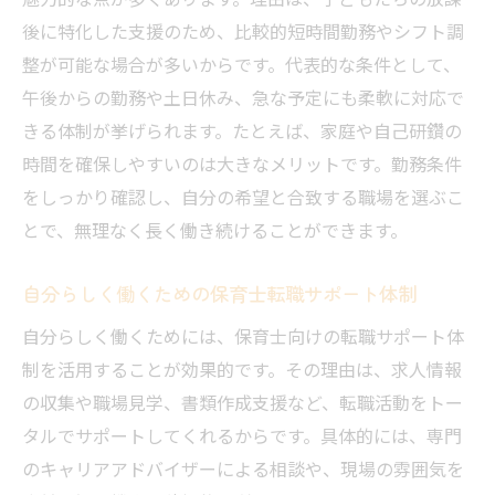
後に特化した支援のため、比較的短時間勤務やシフト調
放課後等デイサービスで叶う理想の働き方
整が可能な場合が多いからです。代表的な条件として、
とは
午後からの勤務や土日休み、急な予定にも柔軟に対応で
保育士が宇土市で安心して働ける理由を紹
きる体制が挙げられます。たとえば、家庭や自己研鑽の
介
時間を確保しやすいのは大きなメリットです。勤務条件
地域密着で実現できる働きやすさの工夫
をしっかり確認し、自分の希望と合致する職場を選ぶこ
放課後等デイサービスで感じる宇土市なら
とで、無理なく長く働き続けることができます。
ではの魅力
理想のワークライフバランスを実現する方
自分らしく働くための保育士転職サポート体制
法
自分らしく働くためには、保育士向けの転職サポート体
保育士として地元で長く働くためのポイン
制を活用することが効果的です。その理由は、求人情報
ト
の収集や職場見学、書類作成支援など、転職活動をトー
スキルアップ支援がある環境探し
タルでサポートしてくれるからです。具体的には、専門
放課後等デイサービスで受けられるスキル
のキャリアアドバイザーによる相談や、現場の雰囲気を