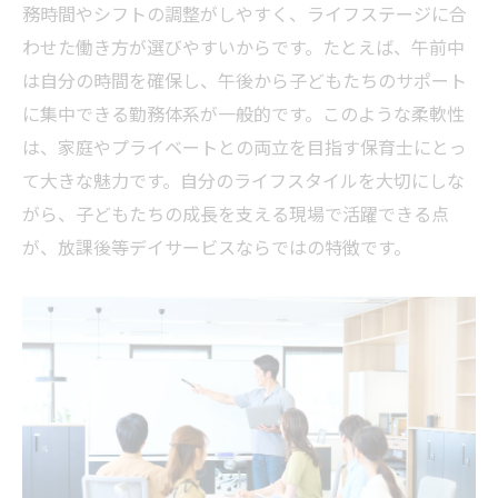
務時間やシフトの調整がしやすく、ライフステージに合
子ども支援の現場で求められる専門性につ
わせた働き方が選びやすいからです。たとえば、午前中
いて
は自分の時間を確保し、午後から子どもたちのサポート
放課後等デイサービスで叶う社会貢献の実
に集中できる勤務体系が一般的です。このような柔軟性
感
は、家庭やプライベートとの両立を目指す保育士にとっ
保育士が放課後等デイで輝く理由
て大きな魅力です。自分のライフスタイルを大切にしな
放課後等デイサービスで保育士が活躍でき
がら、子どもたちの成長を支える現場で活躍できる点
る理由
が、放課後等デイサービスならではの特徴です。
多様な子どもと関わる中で専門性が磨ける
環境
保育士としてのスキルを発揮できる職場の
特徴
放課後等デイサービスで得られる成長の機
会とは
チームで支える現場だからこそのやりがい