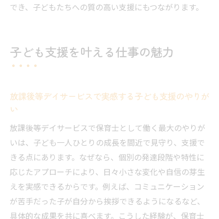
働きやすさと待遇が両立する理由を解説
でき、子どもたちへの質の高い支援にもつながります。
職場の雰囲気や人間関係を見極めるポイン
ト
子ども支援を叶える仕事の魅力
放課後等デイサービスで感じる安心感の秘
密
保育士として安定した未来を描ける職場選
放課後等デイサービスで実感する子ども支援のやりが
び
い
放課後等デイサービスで保育士として働く最大のやりが
いは、子ども一人ひとりの成長を間近で見守り、支援で
きる点にあります。なぜなら、個別の発達段階や特性に
応じたアプローチにより、日々小さな変化や自信の芽生
えを実感できるからです。例えば、コミュニケーション
が苦手だった子が自分から挨拶できるようになるなど、
具体的な成果を共に喜べます。こうした経験が、保育士