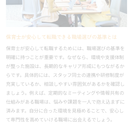
保育士の魅力が際立つ放課後等デイサービ
ス現場
専門性を活かす職場選びのコツ
放課後等デイサービスで専門性が活かせる
保育士が安心して転職できる職場選びの基準とは
職場の見極め方
保育士が安心して転職するためには、職場選びの基準を
保育士が自分に合う職場を選ぶポイント
明確に持つことが重要です。なぜなら、環境や支援体制
発達支援に強い放課後等デイサービスの特
が整った施設は、長期的なキャリア形成にもつながるか
徴
らです。具体的には、スタッフ同士の連携や研修制度が
充実しているか、相談しやすい雰囲気があるかを確認し
専門性を高めたい保育士必見の職場選びの
ましょう。例えば、定期的なミーティングや情報共有の
工夫
仕組みがある職場は、悩みや課題を一人で抱え込まずに
現場で活きるスキルを伸ばせる環境を探す
済みます。自分に合った環境を見極めることで、安心し
方法
て専門性を高めていける職場に出会えるでしょう。
放課後等デイサービスで長く働ける理由を
解説