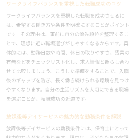
ワークライフバランスを重視した転職成功のコツ
未経験者も安心な現場の実情とは
ワークライフバランスを重視した転職を成功させるに
放課後等デイサービスで未経験から始める
は、希望する働き方や条件を明確にすることがポイント
安心ポイント
です。その理由は、事前に自分の優先順位を整理するこ
保育士未経験でも活躍できる職場のサポー
とで、理想に近い職場選びがしやすくなるからです。具
ト体制
体的には、勤務日数や時間、休日の取りやすさ、残業の
初めてでも安心な放課後等デイサービスの
有無などをチェックリスト化し、求人情報と照らし合わ
教育内容
せて比較しましょう。こうした準備をすることで、入職
未経験者に優しい現場の雰囲気と働きやす
後のギャップを防ぎ、長く働き続けられる環境を見つけ
さ
やすくなります。自分の生活リズムを大切にできる職場
保育士として自信を持てるフォローアップ
を選ぶことが、転職成功の近道です。
の実例
放課後等デイサービスの魅力的な勤務条件を解説
放課後等デイサービスで感じる成長とやり
がい
放課後等デイサービスの勤務条件には、保育士にとって
宇土市で実現する理想の働き方へ
魅力的な点が多くあります。理由は、子どもたちの放課