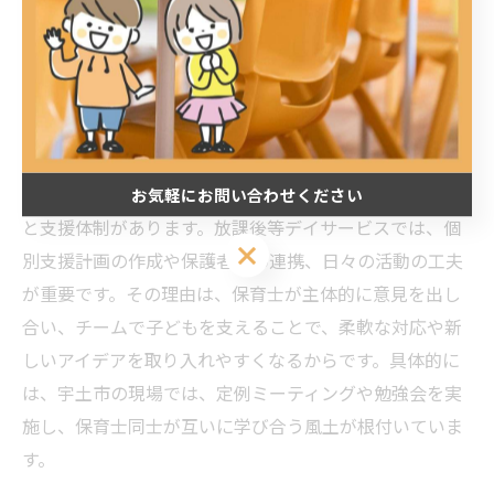
を通じて、実践の中で知識や技術を深めることができま
す。こうした環境が、保育士としての専門性を高める土
台となります。
保育士としてのスキルを発揮できる職場の特徴
保育士のスキルが発揮できる職場には、明確な役割分担
お気軽にお問い合わせください
と支援体制があります。放課後等デイサービスでは、個
お気軽にお問い合わせください
別支援計画の作成や保護者との連携、日々の活動の工夫
が重要です。その理由は、保育士が主体的に意見を出し
合い、チームで子どもを支えることで、柔軟な対応や新
しいアイデアを取り入れやすくなるからです。具体的に
は、宇土市の現場では、定例ミーティングや勉強会を実
施し、保育士同士が互いに学び合う風土が根付いていま
す。