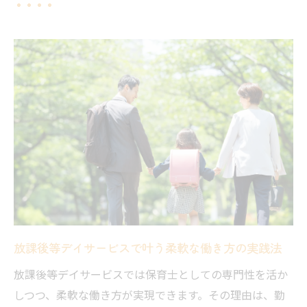
を解説
自分らしく働くための保育士転職サポート
体制
働きやすさに直結する放課後等デイサービ
スの特徴
子ども支援を叶える仕事の魅力
放課後等デイサービスで実感する子ども支
援のやりがい
保育士だからこそできる発達支援の役割と
魅力
子どもたちと成長を共有できる仕事の喜び
放課後等デイサービスで叶う柔軟な働き方の実践法
とは
放課後等デイサービスでは保育士としての専門性を活か
放課後等デイサービスの現場で輝く保育士
しつつ、柔軟な働き方が実現できます。その理由は、勤
の価値