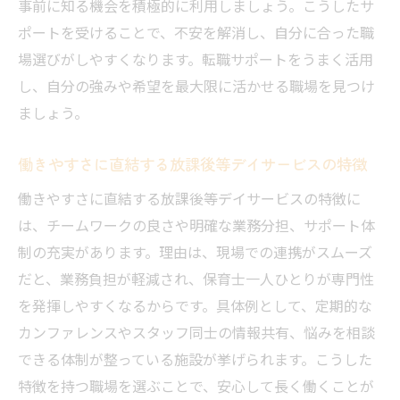
アップ支援
事前に知る機会を積極的に利用しましょう。こうしたサ
保育士が成長できる職場の制度や研修内容
ポートを受けることで、不安を解消し、自分に合った職
場選びがしやすくなります。転職サポートをうまく活用
発達支援の専門性を磨くための環境選び
し、自分の強みや希望を最大限に活かせる職場を見つけ
資格取得や研修サポートが充実した職場の
ましょう。
特徴
放課後等デイサービスでキャリアアップを
働きやすさに直結する放課後等デイサービスの特徴
目指す方法
働きやすさに直結する放課後等デイサービスの特徴に
保育士のスキルを高めるための具体的な取
は、チームワークの良さや明確な業務分担、サポート体
り組み
制の充実があります。理由は、現場での連携がスムーズ
安心して続けられる職場の見極め方
だと、業務負担が軽減され、保育士一人ひとりが専門性
放課後等デイサービスで長く働ける職場の
を発揮しやすくなるからです。具体例として、定期的な
条件とは
カンファレンスやスタッフ同士の情報共有、悩みを相談
保育士が安心して続けられる職場環境の選
できる体制が整っている施設が挙げられます。こうした
び方
特徴を持つ職場を選ぶことで、安心して長く働くことが