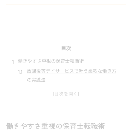
目次
働きやすさ重視の保育士転職術
放課後等デイサービスで叶う柔軟な働き方
の実践法
保育士が安心して転職できる職場選びの基
準とは
ワークライフバランスを重視した転職成功
のコツ
働きやすさ重視の保育士転職術
放課後等デイサービスの魅力的な勤務条件