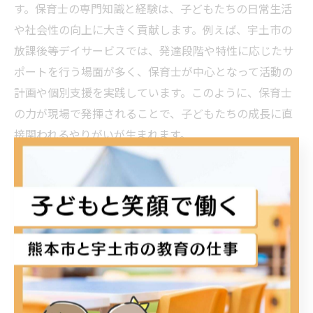
す。保育士の専門知識と経験は、子どもたちの日常生活
や社会性の向上に大きく貢献します。例えば、宇土市の
放課後等デイサービスでは、発達段階や特性に応じたサ
ポートを行う場面が多く、保育士が中心となって活動の
計画や個別支援を実践しています。このように、保育士
の力が現場で発揮されることで、子どもたちの成長に直
接関われるやりがいが生まれます。
多様な子どもと関わる中で専門性が磨ける環境
多様な子どもと関わることで、保育士の専門性は自然と
磨かれます。放課後等デイサービスでは年齢や発達状
況、個々の課題が異なる子どもたちが集まります。理由
は、現場ごとに異なる支援ニーズがあるため、保育士は
日々新しい対応力や観察力を求められるからです。例え
ば、宇土市の施設では、定期的なケース会議や振り返り