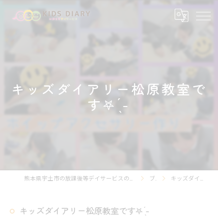
キッズダイアリー松原教室で
す‎𖤐 ̖́-‬
熊本県宇土市の放課後等デイサービスの求人なら放課後等デイサービスKIDS DIARY キッズ・ダイアリー
ブログ
キッズダイアリー松原教室です‎𖤐 ̖́-‬
キッズダイアリー松原教室です‎𖤐 ̖́-‬