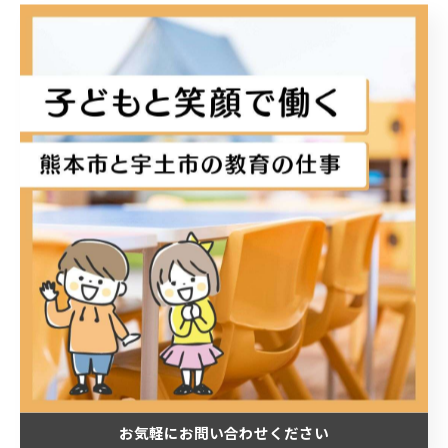
#ホイップアクセサリー作り#工作活動#KIDSDIARY#キッズ
ダイアリー宇土#キッズダイアリー松原KIDSDIARY宇土
KIDSDIARY松原熊本宇土宇土市熊本市放課後等デイサービ
ス放デイ小学生中学生高校生子ども療育ダウン症自閉症
ADHDLD
< 前のページ
一覧に戻る
次のページ >
カテゴリー
Categories
お気軽にお問い合わせください