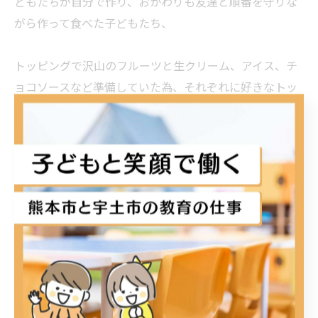
どもたちが自分で作り、おかわりも友達と順番を守りな
がら作って食べた子どもたち、
トッピングで沢山のフルーツと生クリーム、アイス、チ
ョコソースなど準備していた為、それぞれに好きなトッ
ピングをして食べ、大満足だったようでした💮💯😋
このハンディクレープメーカーはガレットなども作るこ
とができる為、子どもたちからのリクエストがあれば今
度挑戦してみたいと思います🥰
#手作りクレープ作り#クッキング活動#KIDSDIARY宇土
#KIDSDIARY松原#熊本宇土宇土市熊本市放課後等デイサー
ビス放デイ小学生中学生高校生子ども療育ダウン症自閉
症ADHDLD