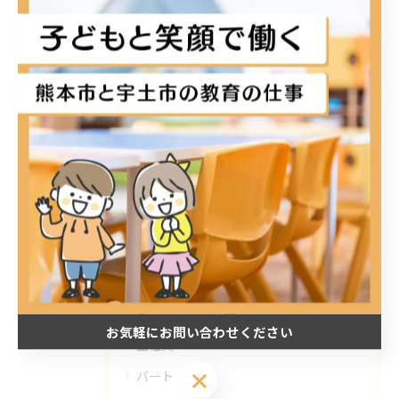
#KIDSDIARY#放課後デイサービス#積み立て棒#空間認識#
集中力アップ
< 前のページ
一覧に戻る
次のページ >
カテゴリー
Categories
全てのカテゴリー
お気軽にお問い合わせください
正社員
パート
お気軽にお問い合わせください